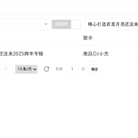
搜歌单
歌手
没来2025跨年专辑
南昌DJ小杰
下一页
到第
页
确定