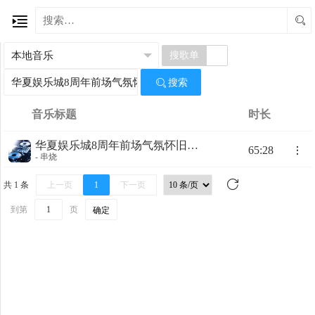
搜歌单

搜索
音乐标题
时长
华夏娱乐城8周年前场气氛怀旧串烧
65:28
- 串烧
共 1 条
上一页
1
下一页
到第
页
确定