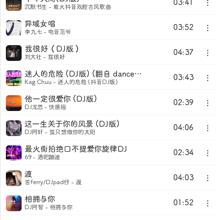
03:41
沉默书生 - 最火抖音戏腔古风歌曲
异域女唱
03:52
李九七 - 电音范爷
我很好（DJ版）
04:37
刘大壮 - 我很好
迷人的危险 (DJ版) (翻自 dance flow)
03:43
Kag Chuu - 迷人的危险 (抖音DJ版)
他一定很爱你 (DJ版)
02:39
DJ龙总 - 快感摇
这一生关于你的风景 (DJ版)
04:06
DJ阿轩 - 我只想做你的太阳
最火街拍绝口不提爱你旋律DJ
02:34
69 - 酒吧蹦迪
渡
04:03
苦ferry/DJpad仔 - 渡
相拥与你
01:52
DJ阿智 - 相拥与你