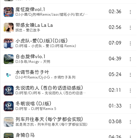
魔怔旋律vol.1
02:36
DJ小谭/Dj狗峰Remix/Jasr/蜡笔小兴/款式/DJ小夜/Dj 普先森/Dj小裕Remix/DJ亨利/xiaoKK/心病 - 高级旋律
带感女嗓La La La
02:56
辉总 - 爱已放手
小虎队-爱(DJ版)(DJ版)
07:09
DJ阿福 - 小虎队 - 爱 (DJ阿福 Remix)
自由旋律vlo.1
04:39
DJ与政/Ascgv - 天明
水调节奏竹子叶
05:24
DJ小叶Remix/Dj小G - 水调竹子系列
先说谎的人 (苍白的话语动感版)
02:11
DJ阿智/DJ阿布 - 先说谎的人 (苍白的话语动感版)
冬眠说唱 (DJ版)
01:33
DJ阿智 - DJ阿智Remix 5
列车开往春天 (每个梦都会实现)
03:08
就是南方凯 - 列车开往春天 (每个梦都会实现)
身骑白马
04:26