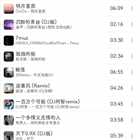
明月星辰
06:09
OuOu - 明月星辰
沉醉的青丝 (DJ版)
02:16
曲甲 - 沉醉的青丝 (想你 念你dj版)
7muz
03:30
HSHK/LJYNNN/VodKe/Pnan - 7muz
孤独的船
02:34
粉太狼 - 孤独的船
鲸落
06:55
光Remix - 中文改版DJ
迎着风 (Remix)
04:26
蓝波 - 迎着风 (Dj合辑)
一百万个可能 (DJ阿智remix)
03:45
DJ阿智 - 一百万个可能 (DJ阿智remix)
一个多情又无情的人
03:58
馬贵人 - 双向奔赴才有意义
天下0.9X (DJ版)
05:39
沈乐 - 天下