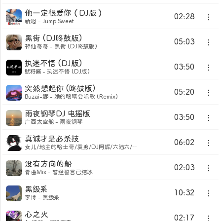
他一定很爱你（DJ版）
02:28
新旭 - Jump Sweet
黑街 (DJ咚鼓版)
05:03
神仙哥哥 - 黑街 (DJ咚鼓版)
执迷不悟 (DJ版)
03:50
鱿籽酱 - 执迷不悟 (DJ版)
突然想起你 (咚鼓版)
05:20
Buzai-娜 - 她的眼睛会唱歌 (Remix)
雨夜钢琴DJ 电摇版
03:50
广西太空舱 - 雨夜钢琴
真诚才是必杀技
06:02
女儿/地主的哈士奇/袁勇/DJ阿辉/六陆六/十二噜噜噜/小民/憨憨喊/奶芙小杨./iamzzzoi/绿逗/分配的灵感和/杨鄂成/劳动分工界面开发力度/DoubleJ/江辰619/蓝莓举高高/一枚贝壳儿/木杉/太阳 - 爱上你是个错
没有方向的船
02:03
青曲Mix - 曾经誓言已结冰
黑级系
10:32
李博 - 黑级系
心之火
02:17