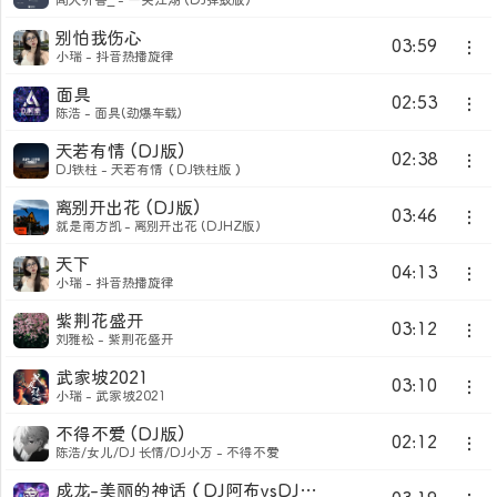
闻人听書_ - 一笑江湖 (DJ弹鼓版)
别怕我伤心
03:59
小瑞 - 抖音热播旋律
面具
02:53
陈浩 - 面具(劲爆车载)
天若有情 (DJ版)
02:38
DJ铁柱 - 天若有情（DJ铁柱版）
离别开出花 (DJ版)
03:46
就是南方凯 - 离别开出花 (DJHZ版)
天下
04:13
小瑞 - 抖音热播旋律
紫荆花盛开
03:12
刘雅松 - 紫荆花盛开
武家坡2021
03:10
小瑞 - 武家坡2021
不得不爱 (DJ版)
02:12
陈浩/女儿/DJ 长情/DJ小万 - 不得不爱
成龙-美丽的神话（DJ阿布vsDJ阿玄）（DJ阿布 remix）