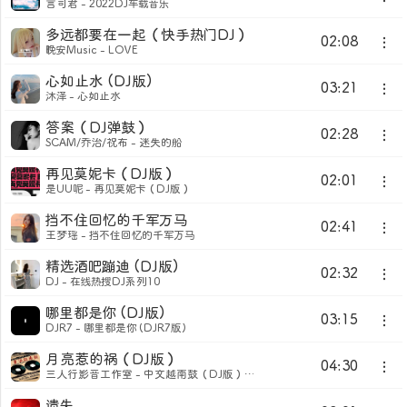
言司君 - 2022DJ车载音乐
多远都要在一起（快手热门DJ）
02:08
晚安Music - LOVE
心如止水 (DJ版)
03:21
沐泽 - 心如止水
答案（DJ弹鼓）
02:28
SCAM/乔治/祝布 - 迷失的船
再见莫妮卡（DJ版）
02:01
是UU呢 - 再见莫妮卡（DJ版）
挡不住回忆的千军万马
02:41
王梦瑶 - 挡不住回忆的千军万马
精选酒吧蹦迪 (DJ版)
02:32
DJ - 在线热搜DJ系列10
哪里都是你 (DJ版)
03:15
DJR7 - 哪里都是你 (DJR7版)
月亮惹的祸（DJ版）
04:30
三人行影音工作室 - 中文越南鼓（DJ版）抖音热播榜
遗失