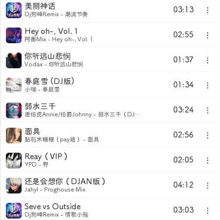
美丽神话
03:13
Dj狗峰Remix - 潮流节奏
Hey oh-, Vol. 1
02:55
阿衡Mix - Hey oh-, Vol. 1
你听远山悲悯
01:37
Vodax - 你听远山悲悯
春庭雪 (DJ版)
01:34
小瑞 - 春庭雪
弱水三千
03:24
唐伯虎Annie/伯爵Johnny - 弱水三千（DJ细霖版）
面具
02:56
黏苞米糊糊（pay姐） - 面具
Reay（VIP）
02:05
YPD - 野
还是会想你（DJAN版）
04:12
Jahyl - Proghouse Mix
Seve vs Outside
03:03
Dj狗峰Remix - 情歌小摇