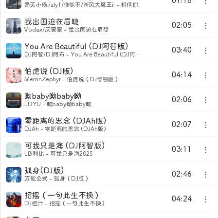
01:16
奶芙小杨./zly1/你能不/祈风大魔王ii - 相信你
我出国迫在眉睫
02:05
Vodax/灰蒙蒙 - 我出国迫在眉睫
You Are Beautiful (DJ阿智版)
03:40
DJ阿智/DJ阿布 - You Are Beautiful (DJ阿智版)
伯虎说 (DJ版)
04:14
MerrinZephyr - 伯虎说（DJ停顿版）
呦baby呦baby呦
02:06
LDYU - 呦baby呦baby呦
零距离的思念 (DJAh版)
02:07
DJAh - 零距离的思念 (DJAh版)
可我只是海 (DJ阿智版)
03:11
LBI利比 - 可我只是海2025
孤身(DJ版)
02:46
万能公式 - 孤身（DJ版）
招摇（一句此生不换）
04:24
DJ橙汁 - 招摇（一句此生不换）