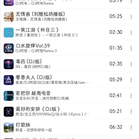
03:19
DJ阿布 - DJ阿布Remix
无情画 (刘雅松热播版)
05:25
王唯旖 - 无情画 (刘雅松热播版)
一笑江湖（科目三）
02:30
胖虎（董欣怡） - 一笑江湖（科目三）
口水旋律Vol.59
01:35
DJ阿智 - DJ阿智Remix 3
毒药 (DJ版)
02:35
SN - 毒药 (释怀DJ版)
奢香夫人 (DJ版)
05:29
袁勇/DJ阿辉/囍江棟/薄荷绿/黑云压城/iamzzzoi/Dinasour/奶芙小杨./十二噜噜噜/完全是的范德萨/橙子/无法遗忘/香蕉牛奶/小民/一碗稀饭/BBL/徐师傅/killyou9931/妡妡/奇奇怪怪 - 奢香夫人
若把你 越南电音
02:41
云音乐AI/天音 - 流行热歌DJ改编
最好的安排（DJ版）
05:21
民浩/全之贤/VIVIANxQ/張小韬（Kyros）/2/唐金金金/Quadrant Shield Music/千万利刃/蒋十安/江志浩/霹雳電光腿 - 顺流逆流
打歌妹
06:32
群星 - 还想和你在一起