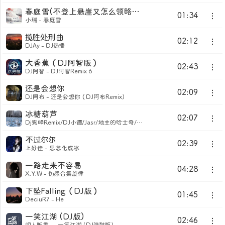
春庭雪(不登上悬崖又怎么领略一览众山的绝顶风光)
01:34
小瑞 - 春庭雪
揽胜处刑曲
02:12
DJAy - DJ热播
大香蕉（DJ阿智版）
02:43
DJ阿智 - DJ阿智Remix 6
还是会想你
02:09
DJ阿布 - 还是会想你（DJ阿布Remix)
冰糖葫芦
02:07
Dj狗峰Remix/DJ小谭/Jasr/地主的哈士奇/袁勇 - 想你的雪还是飘到了
不过尔尔
02:39
上好佳 - 思念化成冰
一路走来不容易
04:28
X.Y.W - 伤感合集旋律
下坠Falling（DJ版）
01:45
DeciuR7 - He
一笑江湖 (DJ版)
02:46