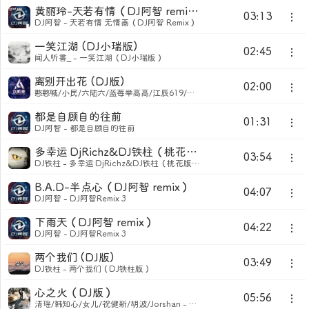
黄丽玲-天若有情（DJ阿智 remix）
03:13
DJ阿智 - 天若有情 无情画（DJ阿智 Remix）
一笑江湖 (DJ小瑞版)
02:45
闻人听書_ - 一笑江湖（DJ小瑞版）
离别开出花 (DJ版)
02:00
憨憨喊/小民/六陆六/蓝莓举高高/江辰619/绿逗/分配的灵感和/杨鄂成/劳动分工界面开发力度/月儿弯弯/冯茂丽/小胡/dfgkfd lg/一碗稀饭/DoubleJ/烨聆/wuke小蓝/Tufooo/偷偷/陈浩 - 离别开出花
都是自顾自的往前
01:31
DJ阿智 - 都是自顾自的往前
多幸运 DjRichz&DJ铁柱（桃花版）
03:54
DJ铁柱 - 多幸运 DjRichz&DJ铁柱（桃花版）
B.A.D-半点心（DJ阿智 remix）
04:07
DJ阿智 - DJ阿智Remix 3
下雨天（DJ阿智 remix）
04:22
DJ阿智 - DJ阿智Remix 3
两个我们 (DJ版)
03:49
DJ铁柱 - 两个我们（DJ铁柱版）
心之火（DJ版）
05:56
清瑶/韩知心/女儿/祝健新/胡波/Jorshan - 心之火（DJ版）