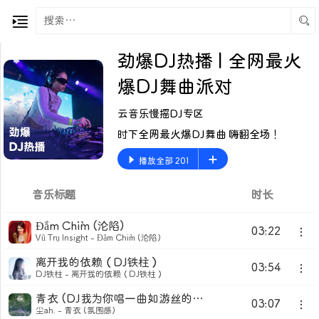
劲爆DJ热播 | 全网最火
爆DJ舞曲派对
云音乐慢摇DJ专区
时下全网最火爆DJ舞曲 嗨翻全场！
播放全部 201
音乐标题
时长
Đắm Chìm (沦陷)
03:22
Vũ Trụ Insight - Đắm Chìm (沦陷)
离开我的依赖（DJ铁柱）
03:54
DJ铁柱 - 离开我的依赖（DJ铁柱）
青衣 (DJ我为你唱一曲如游丝的气息)
03:07
尘ah. - 青衣 (氛围感)