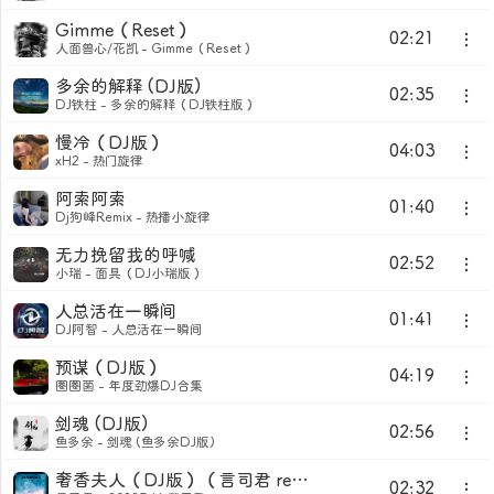
Gimme（Reset）
02:21
人面兽心/花凯 - Gimme（Reset）
多余的解释 (DJ版)
02:35
DJ铁柱 - 多余的解释（DJ铁柱版）
慢冷（DJ版）
04:03
xH2 - 热门旋律
阿索阿索
01:40
Dj狗峰Remix - 热播小旋律
无力挽留我的呼喊
02:52
小瑞 - 面具（DJ小瑞版）
人总活在一瞬间
01:41
DJ阿智 - 人总活在一瞬间
预谋（DJ版）
04:19
圈圈菌 - 年度劲爆DJ合集
剑魂 (DJ版)
02:56
鱼多余 - 剑魂 (鱼多余DJ版)
奢香夫人（DJ版）（言司君 remix）
02:32