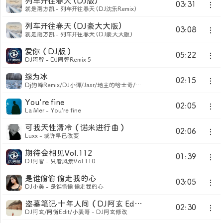
列车开往春天 (DJ版)
03:31
就是南方凯 - 列车开往春天 (DJ沈乐Remix)
列车开往春天 (DJ豪大大版)
03:08
就是南方凯 - 列车开往春天 (DJ豪大大版)
爱你（DJ版）
05:22
DJ阿智 - DJ阿智Remix 5
缘为冰
02:15
Dj狗峰Remix/DJ小谭/Jasr/地主的哈士奇/袁勇/Mking/2 - 想你的雪还是飘到了
You're fine
02:05
La Mer - You're fine
可我天性清冷（诺米进行曲）
02:06
Luxx - 或许早已改变
期待会相见Vol.112
01:39
DJ阿智 - 只看风景Vol.110
是谁偷偷 偷走我的心
03:05
DJ小美 - 是谁偷偷 偷走我的心
盗墓笔记·十年人间（DJ阿玄 Edit）
02:30
DJ阿玄/阿衡Edit/小表哥 - DJ阿玄修改