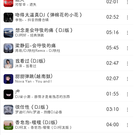
02:01
邓智幸 - 遗失
吻得太逼真DJ（弹棉花的小花）
02:52
李驰- - 抖音热播合辑
想念是会呼吸的痛（DJ版）
05:16
DJ阿轩 - 经典弹跳
梁静茹-会呼吸的痛
05:45
周政/DJ铁柱Remix - DJ铁柱
我看过 (DJ版)
02:47
沐泽 - 我看过
甜甜弹跳(越南鼓)
02:07
Nova Yan - You and I
虍
01:55
DJ金小潮 - 感情才是最残忍的东西
很任性（DJ版）
03:10
梦迪吖/Mc梦迪 - 热播DJ必备
香皂泡-暖暖 (DJ版)
04:00
DJ何友 - 香皂泡-暖暖（DJ何友版）