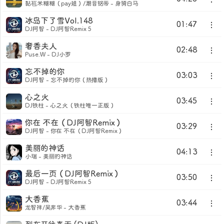
黏苞米糊糊（pay姐）/潮音铭帝 - 身骑白马
冰岛下了雪Vol.148
01:47
DJ阿智 - DJ阿智Remix 5
奢香夫人
02:48
Puse.W - DJ小罗
忘不掉的你
03:03
DJ阿智 - 忘不掉的你（热播版）
心之火
03:45
DJ铁柱 - 心之火（铁柱唯一正版）
你在 不在（DJ阿智Remix）
03:29
DJ阿智 - 你在 不在（DJ阿智Remix）
美丽的神话
04:13
小瑞 - 美丽的神话
最后一页（DJ阿智Remix）
03:50
DJ阿智 - DJ阿智Remix 5
大香蕉
03:44
龙智祥/吴非华 - 大香蕉