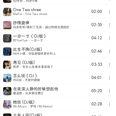
Ay悸然 - 纯净节奏
One Two shree
02:00
MaFia - One Two shree
抒情旋律
02:35
闷涛哥哥/精彩丁先森 - 越过荆棘去拥抱你
一分一寸（DJ版）
04:12
阿YueYue - 一分一寸
此生不换(DJ版)
02:46
AKA小健 - 你我都值得更好的人
再见 (DJ版)
03:33
夙愿 - 有些人走着走着就散了
怎么说（DJ）
04:01
刘汉成 - 天使的翅膀
在夜深人静的时候想起他
05:20
耀温顺 - 从来都没爱过
她说 (DJ版)
02:28
96-Music - 梦瑶 (96 Remix)
十年人间(DJ版)