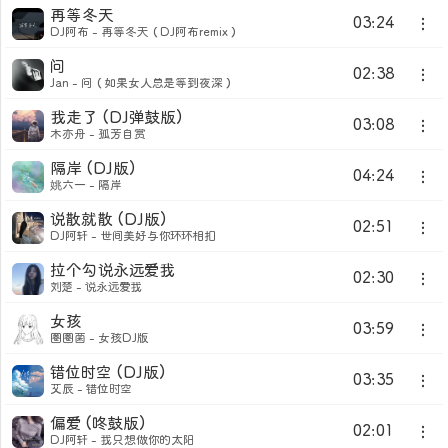
再等冬天
03:24
DJ阿布 - 再等冬天（DJ阿布remix）
问
02:38
Jan - 问（如果女人总是等到夜深）
我走了 (DJ弹鼓版)
03:08
木亦舟 - 孤芳自赏
隔岸 (DJ版)
04:24
姚六一 - 隔岸
说散就散 (DJ版)
02:51
DJ阿轩 - 世间美好与你环环相扣
拉个勾说永远爱我
02:30
刘楚 - 说永远爱我
女孩
03:59
圈圈菌 - 女孩DJ版
错位时空 (DJ版)
03:35
艾辰 - 错位时空
偏爱 (咚鼓版)
02:01
DJ阿轩 - 我只想做你的太阳